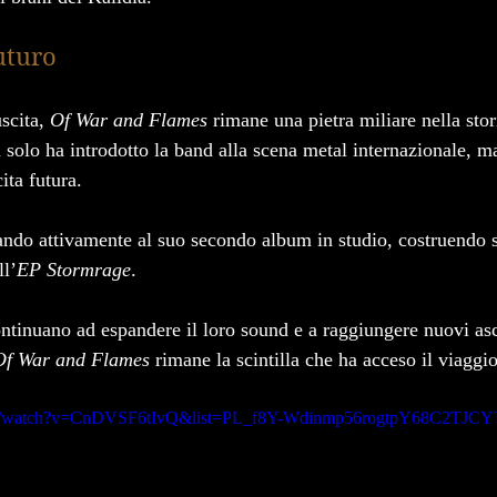
uturo
scita, 
Of War and Flames
 rimane una pietra miliare nella stor
solo ha introdotto la band alla scena metal internazionale, m
cita futura.
ando attivamente al suo secondo album in studio, costruendo s
ll’
EP Stormrage
.
ntinuano ad espandere il loro sound e a raggiungere nuovi asco
Of War and Flames
 rimane la scintilla che ha acceso il viaggi
om/watch?v=CnDVSF6tIvQ&list=PL_f8Y-Wdinmp56rogtpY68C2TJCY