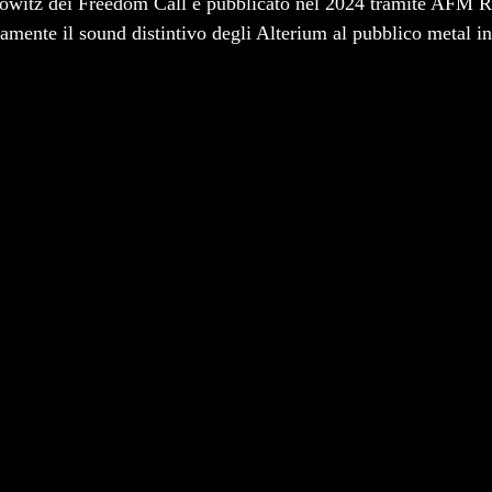
kowitz dei Freedom Call e pubblicato nel 2024 tramite AFM R
amente il sound distintivo degli Alterium al pubblico metal in