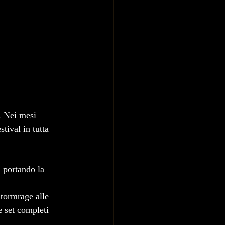
o. Nei mesi 
tival in tutta 
 portando la 
Stormrage alle 
e set completi 