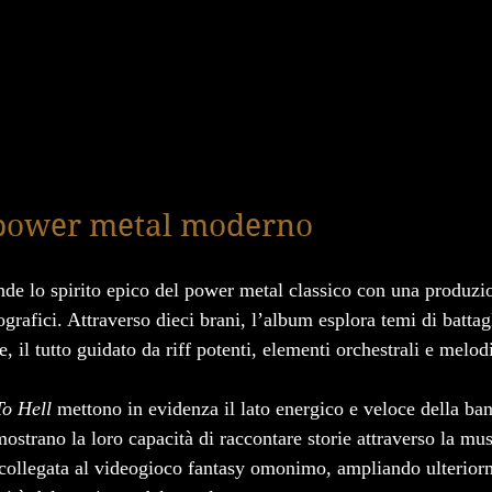
power metal moderno
nde lo spirito epico del power metal classico con una produz
rafici. Attraverso dieci brani, l’album esplora temi di battag
re, il tutto guidato da riff potenti, elementi orchestrali e melo
o Hell
 mettono in evidenza il lato energico e veloce della ba
mostrano la loro capacità di raccontare storie attraverso la mus
 collegata al videogioco fantasy omonimo, ampliando ulteriorm