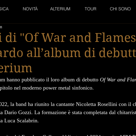
SICA
NOVITÀ
ALTERIUM
TOUR
CHI SONO
in
 di "Of War and Flames
rdo all’album di debut
terium
ium hanno pubblicato il loro album di debutto 
Of War and Fla
apitolo nel moderno power metal sinfonico.
022, la band ha riunito la cantante Nicoletta Rosellini con il c
sta Dario Gozzi. La formazione è stata completata dal chitarri
a Luca Scalabrin.