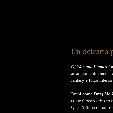
Un debutto 
Of War and Flames 
fo
arrangiamenti cinematog
fantasy e forza interio
Brani come 
Drag Me T
come 
Crossroads Inn
 
Quest’ultima è inoltre