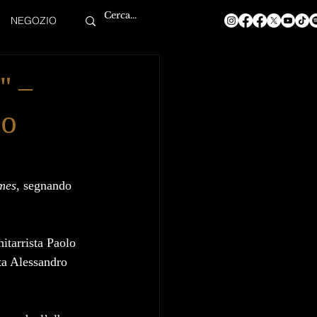
NEGOZIO
" –
to
mes
, segnando 
hitarrista Paolo 
sta Alessandro 