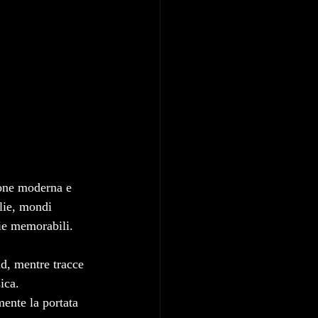
ione moderna e 
lie, mondi 
die memorabili.
nd, mentre tracce 
ica. 
ente la portata 