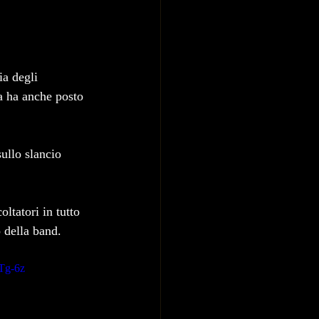
ia degli 
a ha anche posto 
ullo slancio 
ltatori in tutto 
o della band.
Tg-6z