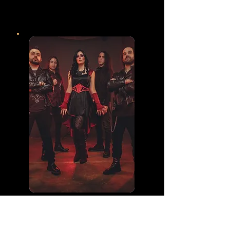
Merch Ufficiale – La
mia band & io