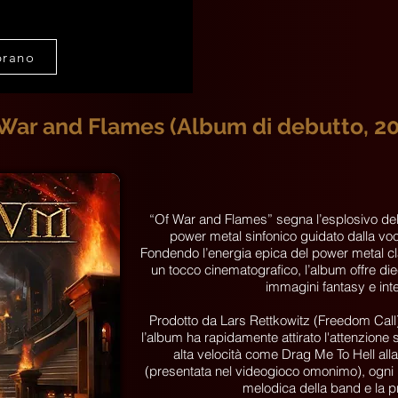
brano
War and Flames (Album di debutto, 2
“Of War and Flames” segna l’esplosivo debu
power metal sinfonico guidato dalla voce
Fondendo l’energia epica del power metal c
un tocco cinematografico, l’album offre diec
immagini fantasy e int
Prodotto da Lars Rettkowitz (Freedom Call)
l’album ha rapidamente attirato l'attenzione 
alta velocità come Drag Me To Hell all
(presentata nel videogioco omonimo), ogni 
melodica della band e la pr