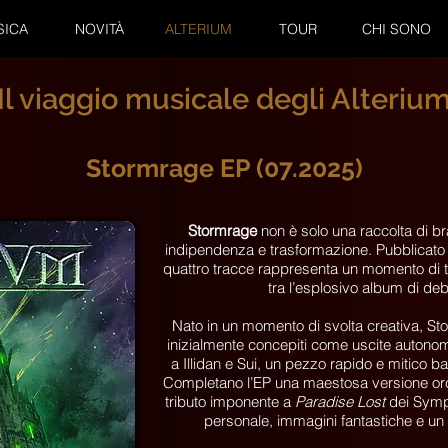
SICA
NOVITÀ
ALTERIUM
TOUR
CHI SONO
Il viaggio musicale degli Alteriu
Stormrage EP (07.2025)
Stormrage
non è solo una raccolta di br
indipendenza e trasformazione. Pubblicato
quattro tracce rappresenta un momento di tr
tra l’esplosivo album di deb
Nato in un momento di svolta creativa, Sto
inizialmente concepiti come uscite autonom
a Illidan e Sui, un pezzo rapido e mitico 
Completano l’EP una maestosa versione or
tributo imponente a
Paradise Lost
dei Symph
personale, immagini fantastiche e un 