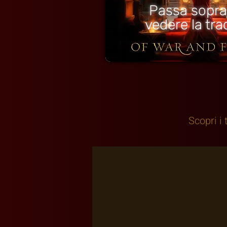
Passa sopra
vedere la trac
Scopri i 