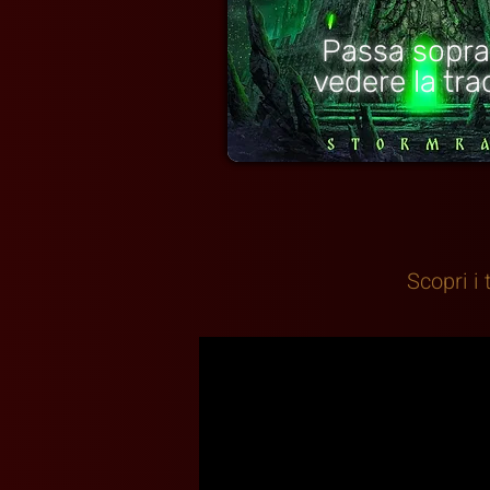
Passa sopra
vedere la trac
Scopri i 