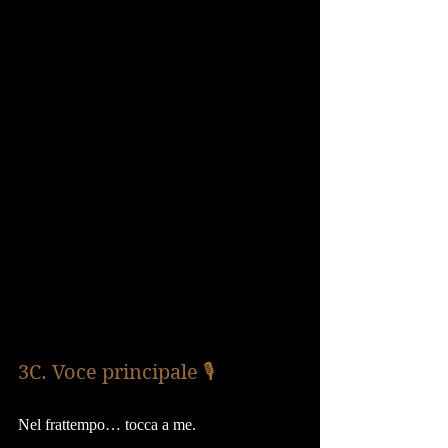
3C. Voce principale 🎙️
Nel frattempo… tocca a me.