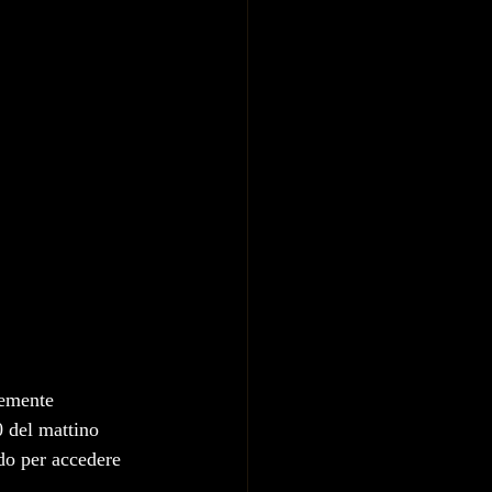
temente 
0 del mattino 
do per accedere 