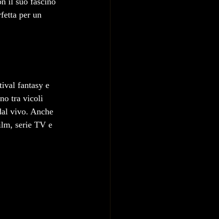
on il suo fascino 
fetta per un 
ival fantasy e 
no tra vicoli 
dal vivo. Anche 
film, serie TV e 