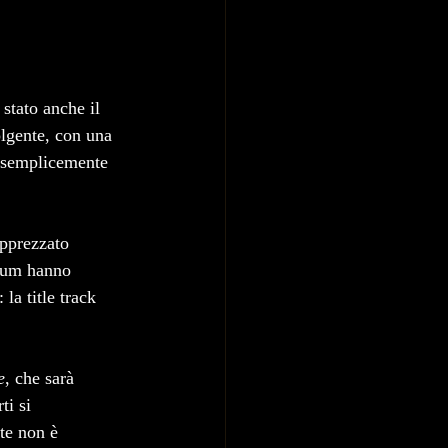
 stato anche il 
lgente, con una 
o semplicemente 
apprezzato 
rium hanno 
: la title track 
e
, che sarà 
ti si 
te non è 