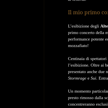
Il mio primo co
L’esibizione degli 
Alt
primo concerto della m
performance potente ed
mozzafiato!
Centinaia di spettatori
l’esibizione. Oltre ai b
presentato anche due n
Stormrage
 e 
Sui
. Entr
Un momento particolarm
presto rimosso dalla sca
concentreranno esclusi