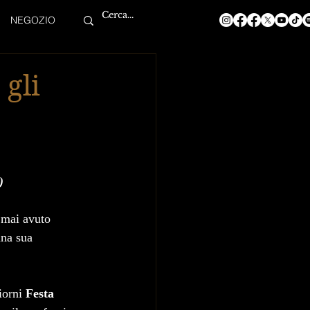
NEGOZIO
 gli
)
 mai avuto 
una sua 
iorni 
Festa 