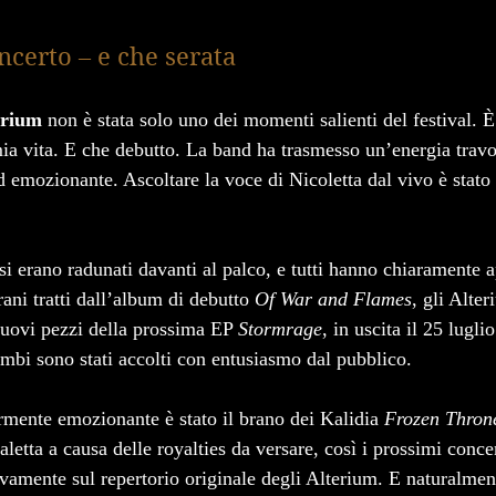
ncerto – e che serata
erium
 non è stata solo uno dei momenti salienti del festival. È
ia vita. E che debutto. La band ha trasmesso un’energia travo
 emozionante. Ascoltare la voce di Nicoletta dal vivo è stat
 si erano radunati davanti al palco, e tutti hanno chiaramente 
rani tratti dall’album di debutto 
Of War and Flames
, gli Alte
uovi pezzi della prossima EP 
Stormrage
, in uscita il 25 luglio
ambi sono stati accolti con entusiasmo dal pubblico.
ente emozionante è stato il brano dei Kalidia 
Frozen Thron
letta a causa delle royalties da versare, così i prossimi concer
vamente sul repertorio originale degli Alterium. E naturalmen