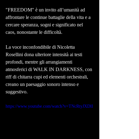
"FREEDOM"
 è un invito all’umanità ad 
affrontare le continue battaglie della vita e a 
cercare speranza, sogni e significato nel 
caos, nonostante le difficoltà.
La voce inconfondibile di 
Nicoletta 
Rosellini
 dona ulteriore intensità ai testi 
profondi, mentre gli arrangiamenti 
atmosferici di 
WALK IN DARKNESS
, con 
riff di chitarra cupi ed elementi orchestrali, 
creano un paesaggio sonoro intenso e 
suggestivo.
https://www.youtube.com/watch?v=TNcRtyJXDlI