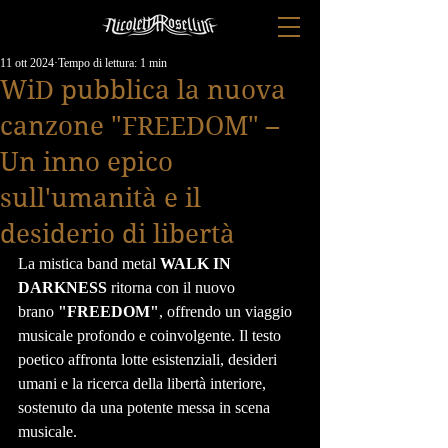
11 ott 2024
Tempo di lettura: 1 min
WiD pubblica la nuova
canzone "FREEDOM" –
Un inno epico
sull'umanità e il
desiderio di libertà
La mistica band metal 
WALK IN 
DARKNESS
 ritorna con il nuovo 
brano 
"FREEDOM"
, offrendo un viaggio 
musicale profondo e coinvolgente. Il testo 
poetico affronta lotte esistenziali, desideri 
umani e la ricerca della libertà interiore, 
sostenuto da una potente messa in scena 
musicale.