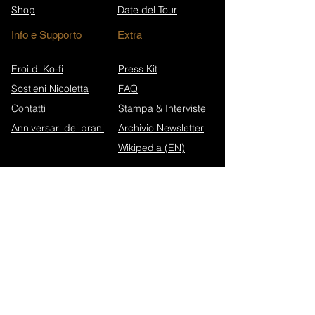
Shop
Date del Tour
Info e Supporto
Extra
Eroi di Ko-fi
Press Kit
Sostieni Nicoletta
FAQ
Contatti
Stampa & Interviste
Anniversari dei brani
Archivio Newsletter
Wikipedia (EN)
Iscriviti alla newsletter
Walk in Darkness Website
Alterium Website
Informativa sulla privacy