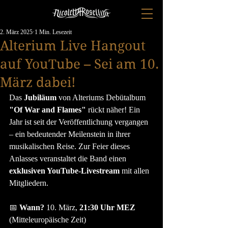
2. März 2025
1 Min. Lesezeit
Alterium Live Hangout
auf YouTube – Sei am 10.
März dabei!
Das 
Jubiläum 
von Alteriums Debütalbum 
"Of War and Flames"
 rückt näher! Ein 
Jahr ist seit der Veröffentlichung vergangen 
– ein bedeutender Meilenstein in ihrer 
musikalischen Reise. Zur Feier dieses 
Anlasses veranstaltet die Band einen 
exklusiven YouTube-Livestream
 mit allen 
Mitgliedern.
📅 
Wann?
 10. März, 
21:30 Uhr MEZ 
(Mitteleuropäische Zeit)