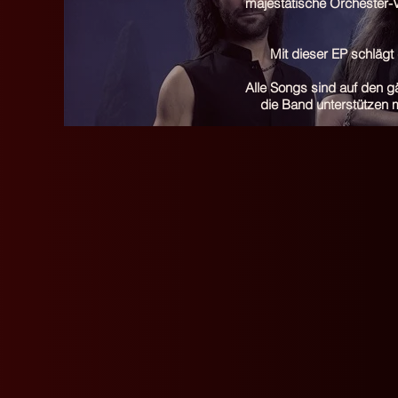
majestätische Orchester-
Mit dieser EP schlägt
Alle Songs sind auf den g
die Band unterstützen m