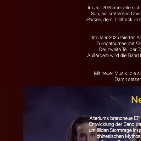
Im Juli 2025 meldete sich
Sui), ein kraftvolles Co
Flames
, dem Titeltrack ih
Im Jahr 2025 feierten Al
Europatournee mit
Fa
Der zweite Teil der 
Außerdem wird die Band
Mit neuer Musik, die si
Damit setzen
Ne
Alteriums brandneue EP St
Entwicklung der Band da
um Illidan Stormrage insp
chinesischen Mythos 