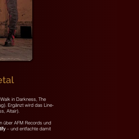
etal
, Walk in Darkness, The
ug). Ergänzt wird das Line-
, Altair).
hien über AFM Records und
ify
– und entfachte damit