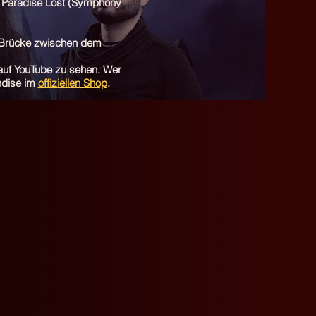
n Paradise Lost (Symphony
he Brücke zwischen dem
 auf YouTube zu sehen. Wer
andise im
offiziellen Shop
.