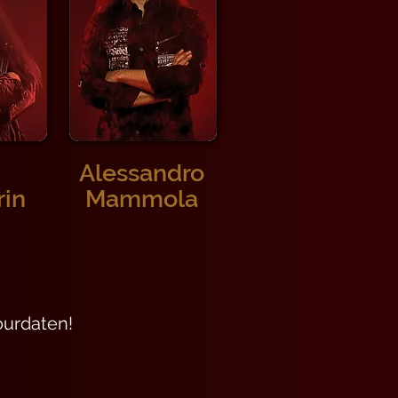
Alessandro
rin
Mammola
Tourdaten!