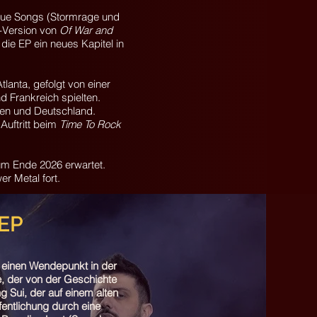
neue Songs (Stormrage und
-Version von
Of War and
 die EP ein neues Kapitel in
tlanta, gefolgt von einer
d Frankreich spielten.
gien und Deutschland.
Auftritt beim
Time To Rock
um Ende 2026 erwartet.
r Metal fort.
EP​
ie einen Wendepunkt in der
, der von der Geschichte
g Sui, der auf einem alten
entlichung durch eine