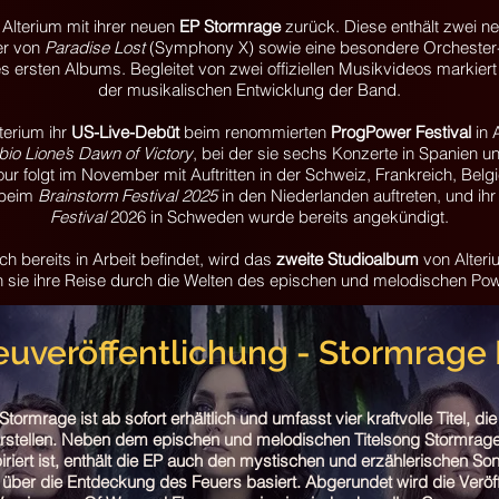
 Alterium mit ihrer neuen
EP Stormrage
zurück. Diese enthält zwei 
ver von
Paradise Lost
(Symphony X) sowie eine besondere Orchester
res ersten Albums. Begleitet von zwei offiziellen Musikvideos markiert
der musikalischen Entwicklung der Band.
terium ihr
US-Live-Debüt
beim renommierten
ProgPower Festival
in A
bio Lione’s Dawn of Victory
, bei der sie sechs Konzerte in Spanien un
Tour folgt im November mit Auftritten in der Schweiz, Frankreich, Bel
 beim
Brainstorm Festival 2025
in den Niederlanden auftreten, und ihr 
Festival
2026 in Schweden wurde bereits angekündigt.
ch bereits in Arbeit befindet, wird das
zweite Studioalbum
von Alteri
 sie ihre Reise durch die Welten des epischen und melodischen Powe
uveröffentlichung - Stormrage 
ormrage ist ab sofort erhältlich und umfasst vier kraftvolle Titel, d
rstellen. Neben dem epischen und melodischen Titelsong Stormrage
iriert ist, enthält die EP auch den mystischen und erzählerischen Son
über die Entdeckung des Feuers basiert. Abgerundet wird die Veröff