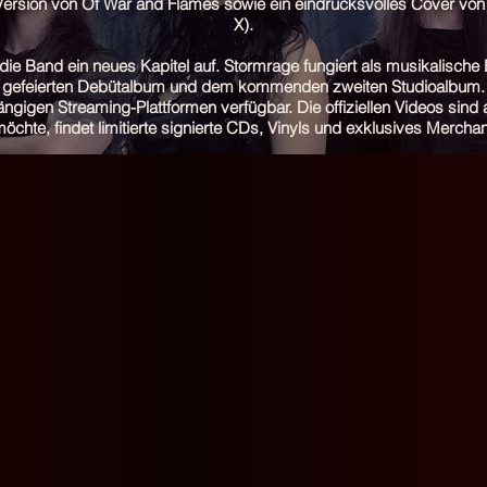
Version von Of War and Flames sowie ein eindrucksvolles Cover vo
X).
 die Band ein neues Kapitel auf. Stormrage fungiert als musikalisc
gefeierten Debütalbum und dem kommenden zweiten Studioalbum.
ängigen Streaming-Plattformen verfügbar. Die offiziellen Videos sind
öchte, findet limitierte signierte CDs, Vinyls und exklusives Merch