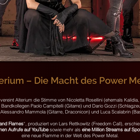
erium – Die Macht des Power M
reint Alterium die Stimme von Nicoletta Rosellini (ehemals Kalidia
n Bandkollegen Paolo Campitelli (Gitarre) und Dario Gozzi (Schlagze
Alessandro Mammola (Gitarre, Draconicon) und Luca Scalabrin (Bass
and Flames
“, produziert von Lars Rettkowitz (Freedom Call), ersc
onen Aufrufe auf YouTube
sowie mehr als
eine Million Streams auf Spot
eine neue Flamme in der Welt des Power Metal.