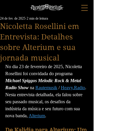
24 de fev. de 2025
2 min de leitura
Nicoletta Rosellini em
Entrevista: Detalhes
sobre Alterium e sua
jornada musical
No dia 23 de fevereiro de 2025, Nicoletta 
Rosellini foi convidada do programa 
Michael Spiggos Melodic Rock & Metal 
Radio Show
 na 
Rautemusik
 / 
Heavy.Radio
. 
Nesta entrevista detalhada, ela falou sobre 
seu passado musical, os desafios da 
indústria da música e seu futuro com sua 
nova banda, 
Alterium
.
De Kalidia para Alterium: Um 