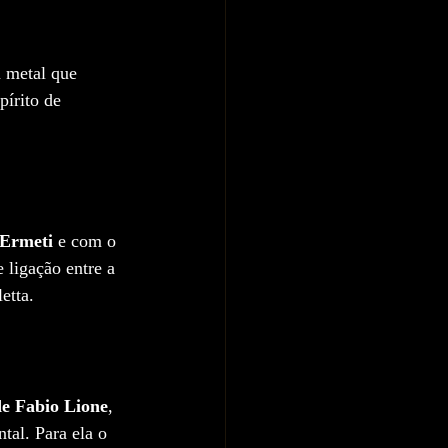
 metal que 
pírito de 
 Ermeti
 e com o 
 ligação entre a 
etta.
de Fabio Lione
, 
al. Para ela o 