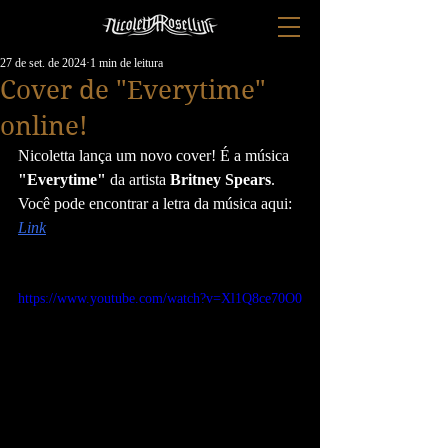
27 de set. de 2024
1 min de leitura
Cover de "Everytime"
online!
Nicoletta lança um novo cover! É a música 
"Everytime"
 da artista 
Britney Spears
. 
Você pode encontrar a letra da música aqui: 
Link
https://www.youtube.com/watch?v=Xl1Q8ce70O0