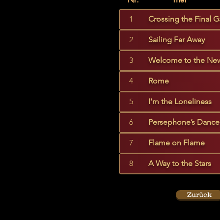
1
Crossing the Final G
2
Sailing Far Away
3
Welcome to the Ne
4
Rome
5
I’m the Loneliness
6
Persephone’s Dance
7
Flame on Flame
8
A Way to the Stars
Zurück