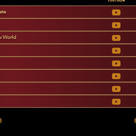
ate
w World