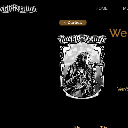
HOME
M
< Zurück
We
Verö
Nr.
Titel