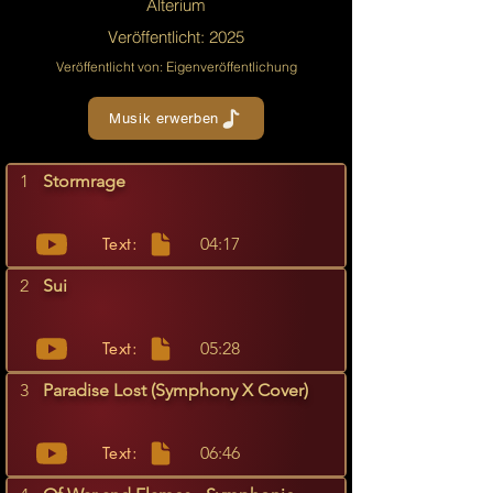
Alterium
Veröffentlicht: 2025
Veröffentlicht von: Eigenveröffentlichung
Musik erwerben
1
Stormrage
Text:
04:17
2
Sui
Text:
05:28
3
Paradise Lost (Symphony X Cover)
Text:
06:46