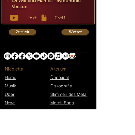
4
Of War and Flames - Symphonic
Version
Text:
03:41
Zurück
Weiter
Nicoletta
​Alterium
Home
Übersicht
Musik
Diskografie
Über
Stimmen des Metal
News
Merch Shop
Shop
Tour Daten
Info & Ünterstützung
Extras