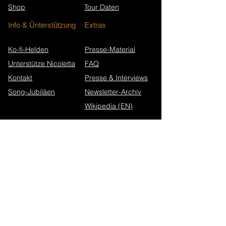
Shop
Tour Daten
Info & Ünterstützung
Extras
Ko-fi-Helden
Presse-Material
Unterstütze Nicoletta
FAQ
Kontakt
Presse & Interviews
Song-Jubiläen
Newsletter-Archiv
Wikipedia (EN)
Newsletter abonnieren
Walk in Darkness Website
Alterium Website
Datenschutz