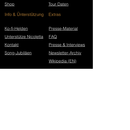
Shop
Tour Daten
Info & Ünterstützung
Extras
Ko-fi-Helden
Presse-Material
Unterstütze Nicoletta
FAQ
Kontakt
Presse & Interviews
Song-Jubiläen
Newsletter-Archiv
Wikipedia (EN)
Newsletter abonnieren
Walk in Darkness Website
Alterium Website
Datenschutz