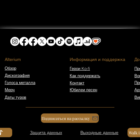
​Alterium
Информация и поддержка
До
Обзор
Герои Ko-fi
Пр
Дискография
Как поддержать
Во
Голоса металла
Пр
Контакт
Мерч
Юбилеи песен
Ар
Даты туров
Ви
Подписаться на рассылку
Защита данных
Выходные данные
Walk 