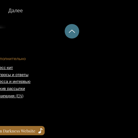
Далее
полнительно
есс-кит
просы и ответы
есса и интервью
хив рассылки
кипедия (EN)
in Darkness Website