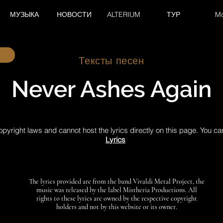
МУЗЫКА
НОВОСТИ
ALTERIUM
ТУР
M
Тексты песен
Never Ashes Again
pyright laws and cannot host the lyrics directly on this page. You ca
Lyrics
The lyrics provided are from the band Vivaldi Metal Project, the
music was released by the label Mistheria Productions. All
rights to these lyrics are owned by the respective copyright
holders and not by this website or its owner.