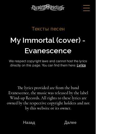
Тексты песен
My Immortal (cover) -
Evanescence
We respect copyright laws and cannot host the lyrics
directly on this page. You can find them here:
Lyrics
The lyrics provided are from the band
Evanescence, the music was released by the label
Wind-up Records. All rights to these lyrics are
owned by the respective copyright holders and not
by this website or its owner.
Назад
Далее