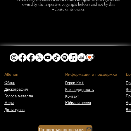
owned by the respective copyright holders and not by this
website or its owner.
​Alterium
Информация и поддержка
До
Обзор
Герои Ko-fi
Пр
Дискография
Как поддержать
Во
Голоса металла
Пр
Контакт
Мерч
Юбилеи песен
Ар
Даты туров
Ви
Подписаться на рассылку