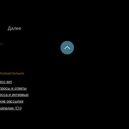
Далее
полнительно
есс-кит
просы и ответы
есса и интервью
хив рассылки
кипедия (EN)