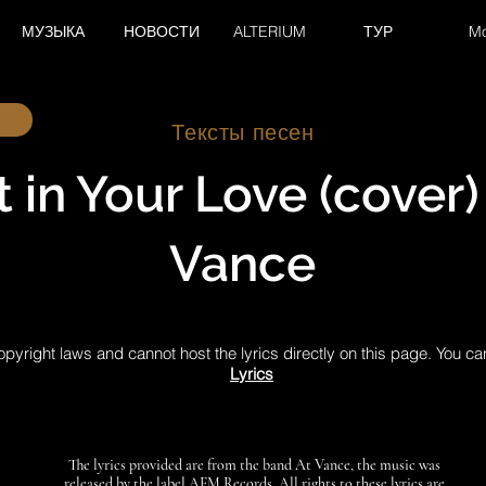
МУЗЫКА
НОВОСТИ
ALTERIUM
ТУР
M
Тексты песен
 in Your Love (cover) 
Vance
pyright laws and cannot host the lyrics directly on this page. You ca
Lyrics
The lyrics provided are from the band At Vance, the music was
released by the label AFM Records. All rights to these lyrics are