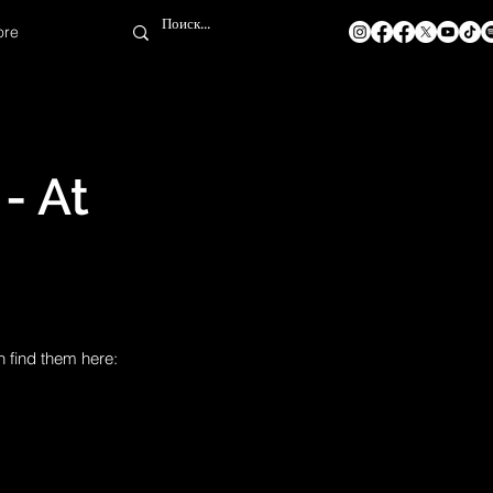
ore
- At
n find them here: