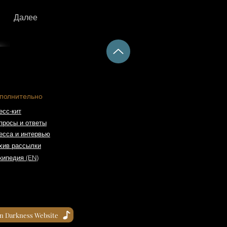
Далее
полнительно
есс-кит
просы и ответы
есса и интервью
хив рассылки
кипедия (EN)
in Darkness Website