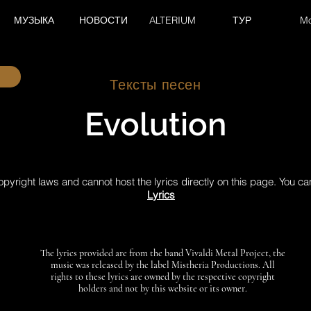
МУЗЫКА
НОВОСТИ
ALTERIUM
ТУР
M
Тексты песен
Evolution
pyright laws and cannot host the lyrics directly on this page. You ca
Lyrics
The lyrics provided are from the band Vivaldi Metal Project, the
music was released by the label Mistheria Productions. All
rights to these lyrics are owned by the respective copyright
holders and not by this website or its owner.