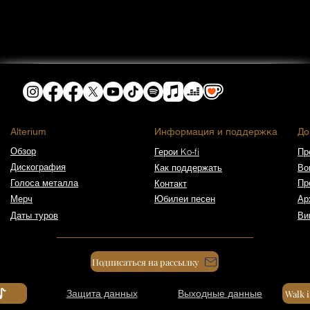
​Alterium
Информация и поддержка
До
Обзор
Герои Ko-fi
Пр
Дискография
Как поддержать
Во
Голоса металла
Пр
Контакт
Мерч
Юбилеи песен
Ар
Даты туров
Ви
Подписаться на рассылку
Защита данных
Выходные данные
Walk 