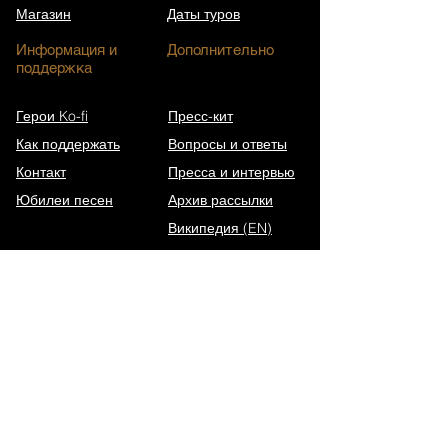
Магазин
Даты туров
Информация и
Дополнительно
поддержка
Герои Ko-fi
Пресс-кит
Как поддержать
Вопросы и ответы
Контакт
Пресса и интервью
Юбилеи песен
Архив рассылки
Википедия (EN)
Подписаться на рассылку
Walk in Darkness Website
Alterium Website
Защита данных