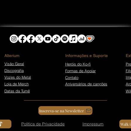
​Alterium
Informações e Suporte
Ex
Visão Geral
Heróis do Ko-fi
Pre
Discografia
Formas de Apoiar
FA
Vozes do Metal
Im
Contato
Loja de Merch
Aniversários de canções
Ar
Datas da Turnê
Wi
Inscreva-se na Newsletter
Política de Privacidade
Impressum
Walk 