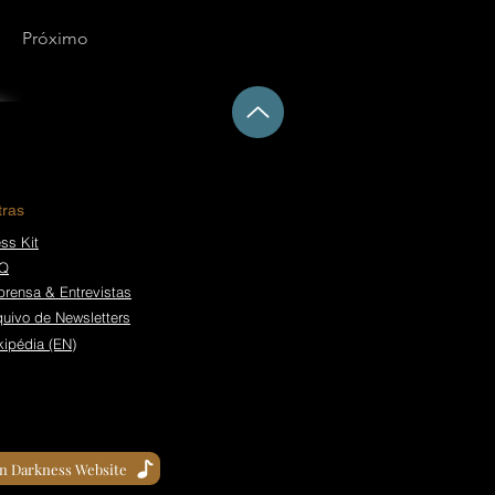
Próximo
tras
ss Kit
Q
prensa & Entrevistas
quivo de Newsletters
kipédia (EN)
in Darkness Website