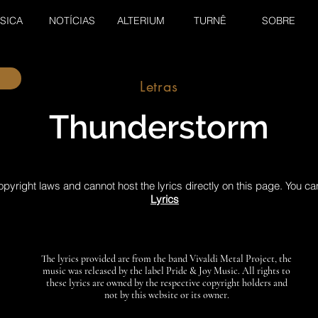
SICA
NOTÍCIAS
ALTERIUM
TURNÊ
SOBRE
Letras
Thunderstorm
pyright laws and cannot host the lyrics directly on this page. You ca
Lyrics
The lyrics provided are from the band Vivaldi Metal Project, the
music was released by the label Pride & Joy Music. All rights to
these lyrics are owned by the respective copyright holders and
not by this website or its owner.