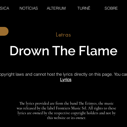
SICA
NOTÍCIAS
ALTERIUM
TURNÊ
SOBRE
Letras
Drown The Flame
pyright laws and cannot host the lyrics directly on this page. You ca
Lyrics
The lyrics provided are from the band The Erinyes, the music
was released by the label Frontiers Music Srl. All rights to these
lyrics are owned by the respective copyright holders and not by
this website or its owner.