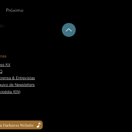
Próximo
tras
ss Kit
Q
prensa & Entrevistas
quivo de Newsletters
kipédia (EN)
in Darkness Website