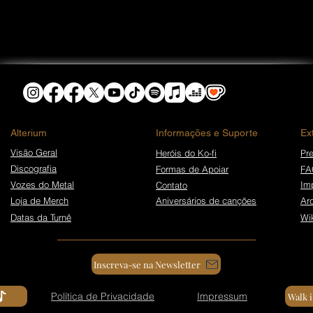
​Alterium
Informações e Suporte
Ex
Visão Geral
Heróis do Ko-fi
Pre
Discografia
Formas de Apoiar
FA
Vozes do Metal
Im
Contato
Loja de Merch
Aniversários de canções
Ar
Datas da Turnê
Wi
Inscreva-se na Newsletter
Política de Privacidade
Impressum
Walk 