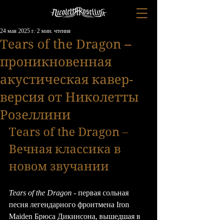
24 мая 2025 г.
2 мин. чтения
Tears of the Dragon –
проникновенная
акустическая кавер-
версия от Николетты
Розеллини
Tears of the Dragon – 
Вечная классика в 
новом звучании
Tears of the Dragon
 - первая сольная 
песня легендарного фронтмена Iron 
Maiden Брюса Дикинсона, вышедшая в 