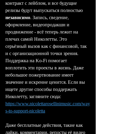
контракт с лейблом, и все будущие 
релизы будут выпускаться полностью 
независимо
. Запись, сведение, 
оформление, видеопродакшн и 
продвижение - всё теперь лежит на 
плечах самой Николетты. Это 
серьёзный вызов как с финансовой, так 
и с организационной точки зрения.
Поддержка на Ko-Fi помогает 
воплотить эти проекты в жизнь. Даже 
небольшое пожертвование имеет 
значение и искренне ценится. Если вы 
ищете другие способы поддержать 
Николетту, загляните сюда: 
https://www.nicolettarosellinimusic.com/way
s-to-support-nicoletta
Даже бесплатные действия, такие как 
лайки, комментарии, репосты её видео 