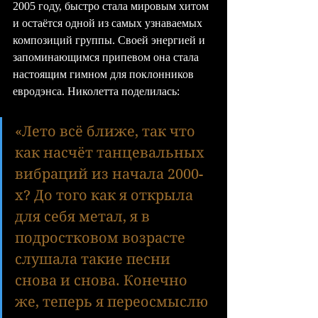
2005 году, быстро стала мировым хитом 
и остаётся одной из самых узнаваемых 
композиций группы. Своей энергией и 
запоминающимся припевом она стала 
настоящим гимном для поклонников 
евродэнса. Николетта поделилась:
«Лето всё ближе, так что 
как насчёт танцевальных 
вибраций из начала 2000-
х? До того как я открыла 
для себя метал, я в 
подростковом возрасте 
слушала такие песни 
снова и снова. Конечно 
же, теперь я переосмыслю 