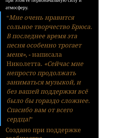
при этом её первоначальную силу и 
атмосферу.
Мне очень нравится 
“
сольное творчество Брюса. 
В последнее время эта 
песня особенно трогает 
меня»
, - написала 
Николетта. 
«Сейчас мне 
непросто продолжать 
заниматься музыкой, и 
без вашей поддержки всё 
было бы гораздо сложнее. 
Спасибо вам от всего 
сердца!
”
Создано при поддержке 