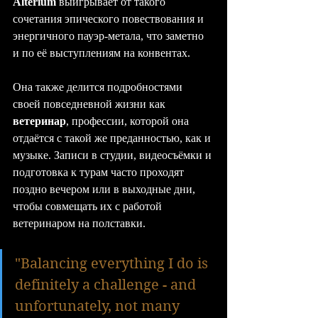
Alterium
 выигрывает от такого 
сочетания эпического повествования и 
энергичного пауэр-метала, что заметно 
и по её выступлениям на конвентах.
Она также делится подробностями 
своей повседневной жизни как 
ветеринар
, профессии, которой она 
отдаётся с такой же преданностью, как и 
музыке. Записи в студии, видеосъёмки и 
подготовка к турам часто проходят 
поздно вечером или в выходные дни, 
чтобы совмещать их с работой 
ветеринаром на полставки.
"Balancing everything I do is 
definitely a challenge - and 
unfortunately, not many 