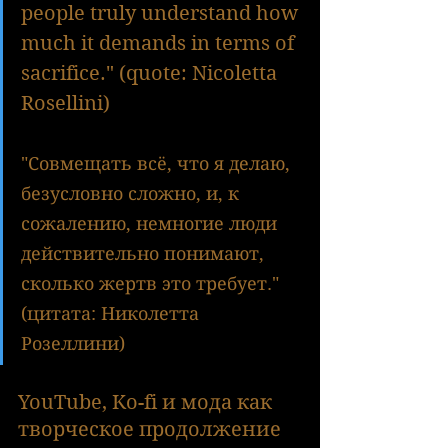
people truly understand how 
much it demands in terms of 
sacrifice." (quote: Nicoletta 
Rosellini)
"Совмещать всё, что я делаю, 
безусловно сложно, и, к 
сожалению, немногие люди 
действительно понимают, 
сколько жертв это требует." 
(цитата: Николетта 
Розеллини)
YouTube, Ko-fi и мода как 
творческое продолжение