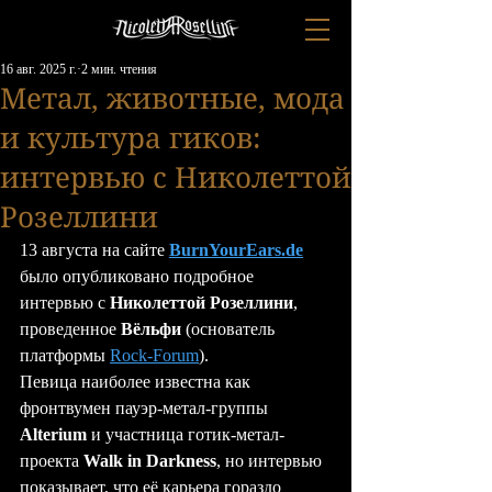
16 авг. 2025 г.
2 мин. чтения
Метал, животные, мода
и культура гиков:
интервью с Николеттой
Розеллини
13 августа на сайте 
BurnYourEars.de
было опубликовано подробное 
интервью с 
Николеттой Розеллини
, 
проведенное 
Вёльфи
 (основатель 
платформы 
Rock-Forum
)
. 
Певица наиболее известна как 
фронтвумен пауэр-метал-группы 
Alterium
 и участница готик-метал-
проекта 
Walk in Darkness
, но интервью 
показывает, что её карьера гораздо 