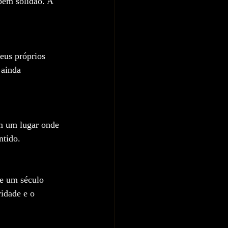
bém solidão. A 
eus próprios 
 ainda 
m um lugar onde 
ntido.
de um século 
ridade e o 