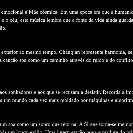
 e emocional à Mãe cósmica. Em uma época em que a humanid
 e o céu, esta música lembra que a fonte da vida ainda guarda
ção.
e exterior ao mesmo tempo. Chang’an representa harmonia, se
 A canção soa como um caminho através do ruído e do conflit
os sonhadores e aos que se recusam a desistir. Recorda a imp
 um mundo cada vez mais moldado por máquinas e algoritm
um soa como um sopro que retorna. A Sirene torna-se memór
após um longo exílio. Uma interpretação nova e madura do pr