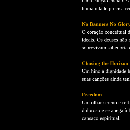
Uma canção cheia de a
humanidade precisa rec
No Banners No Glor
O coração conceitual 
ideais. Os deuses não 
sobrevivam sabedoria e
Chasing the Horizon
Um hino à dignidade h
suas canções ainda ten
Freedom
Um olhar sereno e refl
doloroso e se apega à 
cansaço espiritual.