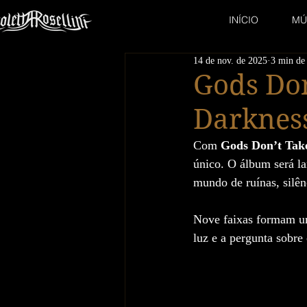
INÍCIO
MÚ
14 de nov. de 2025
3 min de 
Gods Don
Darknes
Com 
Gods Don’t Take
único. O álbum será l
mundo de ruínas, silênc
Nove faixas formam um
luz e a pergunta sobre