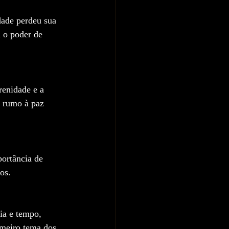
ade perdeu sua 
 o poder de 
renidade e a 
o rumo à paz 
ortância de 
os.
ia e tempo, 
imeiro tema dos 