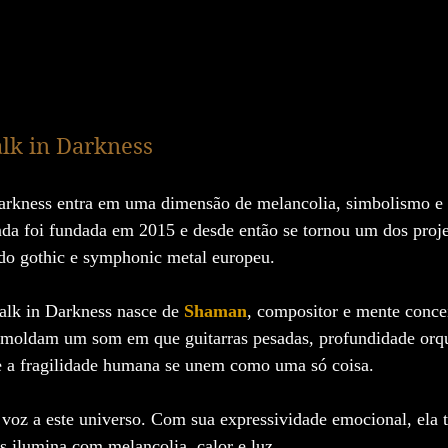
k in Darkness
rkness entra em uma dimensão de melancolia, simbolismo e 
nda foi fundada em 2015 e desde então se tornou um dos proje
s do gothic e symphonic metal europeu.
alk in Darkness nasce de 
Shaman
, compositor e mente concei
a moldam um som em que guitarras pesadas, profundidade orqu
e a fragilidade humana se unem como uma só coisa.
 voz a este universo. Com sua expressividade emocional, ela t
as ilumina com melancolia, calor e luz.