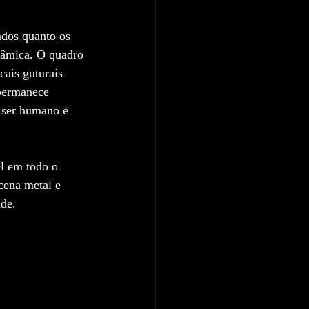
ados quanto os 
inâmica. O quadro 
cais guturais 
permanece 
 ser humano e 
l em todo o 
cena metal e 
ade.