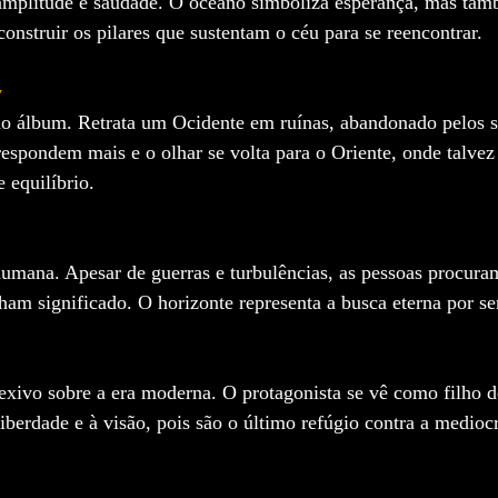
mplitude e saudade. O oceano simboliza esperança, mas tam
onstruir os pilares que sustentam o céu para se reencontrar.
y
do álbum. Retrata um Ocidente em ruínas, abandonado pelos s
respondem mais e o olhar se volta para o Oriente, onde talvez
 equilíbrio.
umana. Apesar de guerras e turbulências, as pessoas procura
ham significado. O horizonte representa a busca eterna por se
exivo sobre a era moderna. O protagonista se vê como filho 
liberdade e à visão, pois são o último refúgio contra a medioc