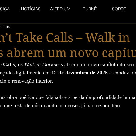
SICA
NOTÍCIAS
ALTERIUM
TURNÊ
SOBRE
leitura
’t Take Calls – Walk in
s abrem um novo capítu
 Calls
, os 
Walk in Darkness
 abrem um novo capítulo do seu 
ançado digitalmente em 
12 de dezembro de 2025
 e conduz o 
io e renovação interior. 
a obra poética que fala sobre a perda da profundidade human
 o que resta de nós quando os deuses já não respondem.