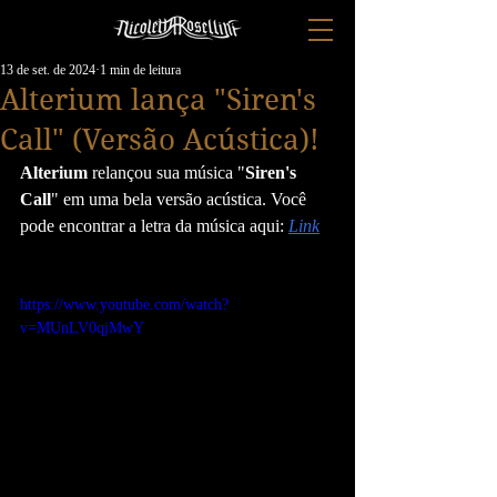
13 de set. de 2024
1 min de leitura
Alterium lança "Siren's
Call" (Versão Acústica)!
Alterium
 relançou sua música "
Siren's 
Call
" em uma bela versão acústica. Você 
pode encontrar a letra da música aqui: 
Link
https://www.youtube.com/watch?
v=MUnLV0qjMwY