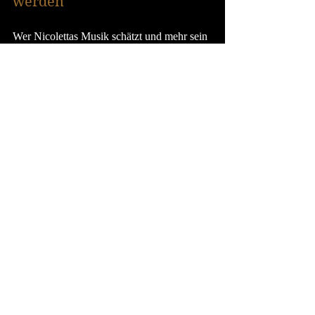
werden
Wer Nicolettas Musik schätzt und mehr sein 
möchte als nur Zuhörer, ist herzlich 
eingeladen, Teil der 
Ko-fi Familie
 zu 
werden. Unterstützer gestalten aktiv mit, 
werden persönlich gewürdigt und erhalten 
regelmäßig besondere Inhalte! 
Hier geht es 
zur Ko fi Seite: 
Ko-fi