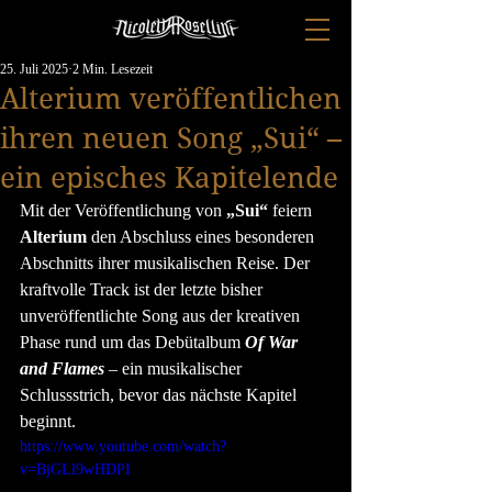
25. Juli 2025
2 Min. Lesezeit
Alterium veröffentlichen
ihren neuen Song „Sui“ –
ein episches Kapitelende
Mit der Veröffentlichung von 
„Sui“
 feiern 
Alterium
 den Abschluss eines besonderen 
Abschnitts ihrer musikalischen Reise. Der 
kraftvolle Track ist der letzte bisher 
unveröffentlichte Song aus der kreativen 
Phase rund um das Debütalbum 
Of War 
and Flames
 – ein musikalischer 
Schlussstrich, bevor das nächste Kapitel 
beginnt.
https://www.youtube.com/watch?
v=BjGLl9wHDPI