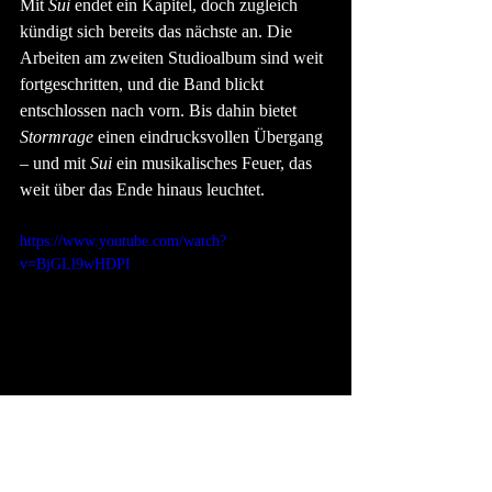
Mit 
Sui
 endet ein Kapitel, doch zugleich 
kündigt sich bereits das nächste an. Die 
Arbeiten am zweiten Studioalbum sind weit 
fortgeschritten, und die Band blickt 
entschlossen nach vorn. Bis dahin bietet 
Stormrage
 einen eindrucksvollen Übergang 
– und mit 
Sui
 ein musikalisches Feuer, das 
weit über das Ende hinaus leuchtet.
https://www.youtube.com/watch?
v=BjGLl9wHDPI
Alterium
Alterium